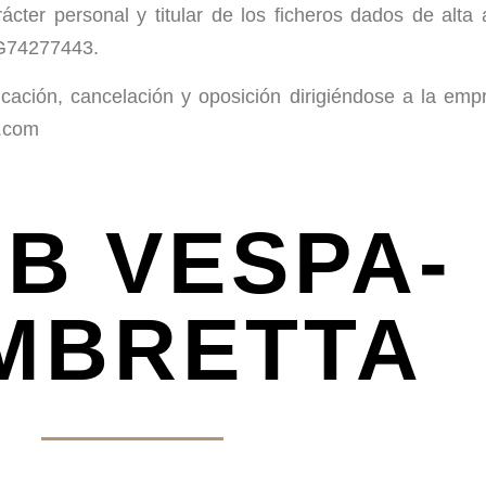
ácter personal y titular de los ficheros dados de alta
 G74277443.
icación, cancelación y oposición dirigiéndose a la emp
l.com
B VESPA-
MBRETTA