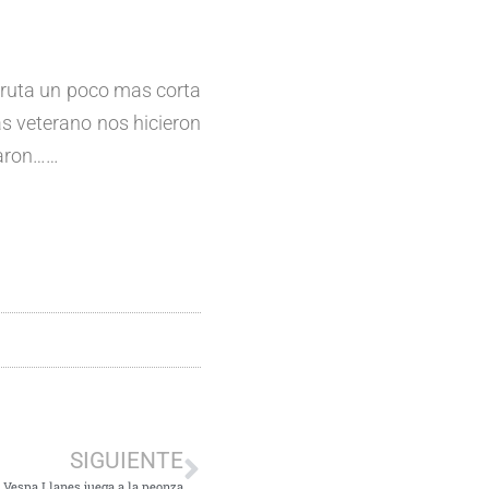
 ruta un poco mas corta
as veterano nos hicieron
uaron……
SIGUIENTE
 Vespa Llanes juega a la peonza