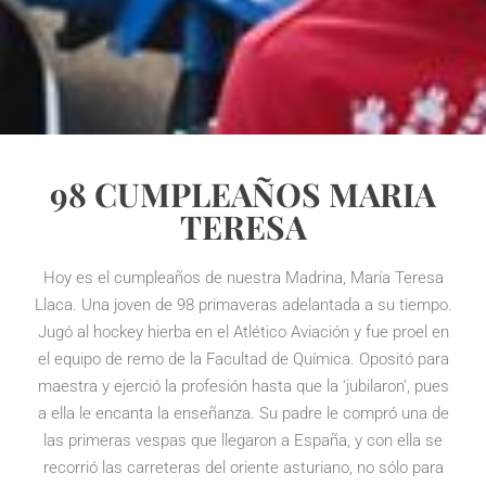
98 CUMPLEAÑOS MARIA
TERESA
Hoy es el cumpleaños de nuestra Madrina, María Teresa
Llaca. Una joven de 98 primaveras adelantada a su tiempo.
Jugó al hockey hierba en el Atlético Aviación y fue proel en
el equipo de remo de la Facultad de Química. Opositó para
maestra y ejerció la profesión hasta que la ‘jubilaron’, pues
a ella le encanta la enseñanza. Su padre le compró una de
las primeras vespas que llegaron a España, y con ella se
recorrió las carreteras del oriente asturiano, no sólo para