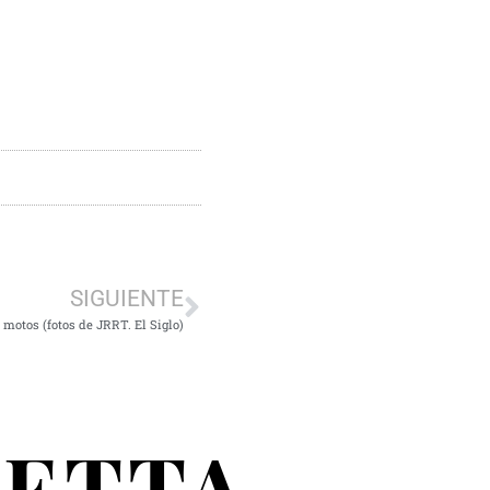
SIGUIENTE
e motos (fotos de JRRT. El Siglo)
RETTA